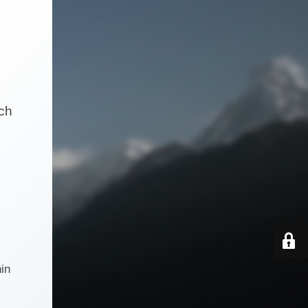
och
in