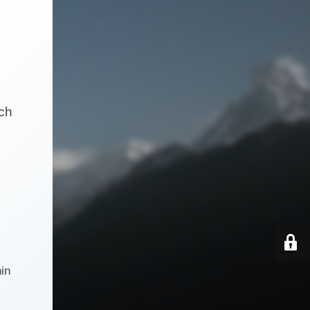
och
in