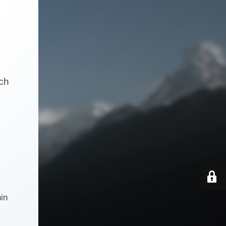
och
in