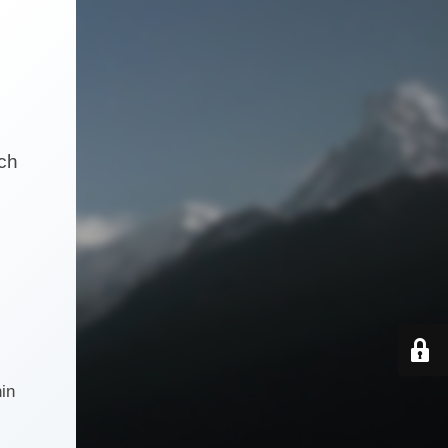
och
in